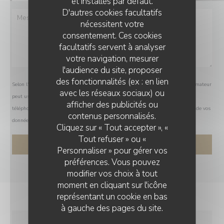
et installés par défaut.
D'autres cookies facultatifs
nécessitent votre
consentement. Ces cookies
facultatifs servent à analyser
votre navigation, mesurer
l'audience du site, proposer
des fonctionnalités (ex : en lien
Selon l'article L.223-2 du code de la consommation, il est rappelé que le consommateur
avec les réseaux sociaux) ou
peut user de son droit à s'inscrire sur la liste d'opposition au démarchage
afficher des publicités ou
téléphonique Bloctel :
bloctel.gouv.fr
. Pour plus d'informations sur le traitement de vos
BG BY L'ENDROIT
contenus personnalisés.
données, consultez notre
politique de confidentialité
.
Cliquez sur « Tout accepter », «
Tout refuser » ou «
Personnaliser » pour gérer vos
préférences. Vous pouvez
modifier vos choix à tout
moment en cliquant sur l'icône
représentant un cookie en bas
à gauche des pages du site.