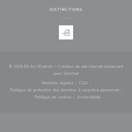
DISTINCTIONS
© 2026 BG by l'Endroit — Création de site internet restaurant
((ouvre une nouvelle fenêtre)
avec
Zenchef
Mentions légales
CGU
((ouvre une nouvelle fenêtre))
((ouvre une nouvelle fenê
Politique de protection des données à caractère personnel
((ouvre une nouvelle fenêtre))
Politique de cookies
Accessibilite
((ouvre une nouvelle fenêtre))
((ouvre une nouvelle fe