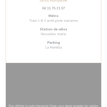
((ouvre une nouvelle fenê
34000 Montpellier
04 11 75 21 07
Métro
Tram 1 & 3 arrêt porte marianne
Station de vélos
Nouvelles mairie
Parking
La Mantilla
Pour afficher la carte interactive Waze, vous devez accepter les cookies