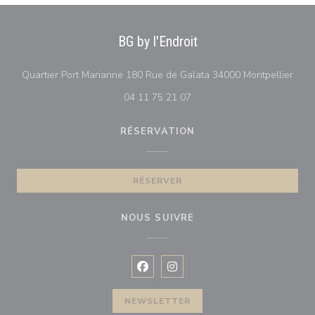
BG by l'Endroit
((ouv
Quartier Port Marianne 180 Rue de Galata 34000 Montpellier
04 11 75 21 07
RÉSERVATION
RÉSERVER
NOUS SUIVRE
Facebook ((ouvre une nouvelle fenê
Instagram ((ouvre une nouvell
NEWSLETTER