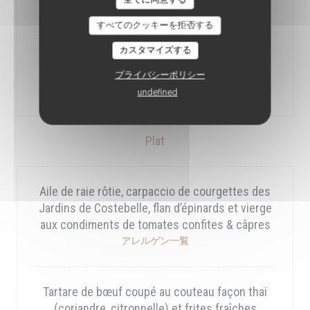
アレルゲン一覧
すべてのクッキーを拒否する
カスタマイズする
Vitello tonnato, revue par la Cheffe, câpres
queue, croûtons et copeaux d'Osseux Iraty
プライバシーポリシー
アレルゲン一覧
undefined
Plat
Aile de raie rôtie, carpaccio de courgettes des
Jardins de Costebelle, flan d’épinards et vierge
aux condiments de tomates confites & câpres
アレルゲン一覧
Tartare de bœuf coupé au couteau façon thaï
(coriandre, citronnelle) et frites fraîches