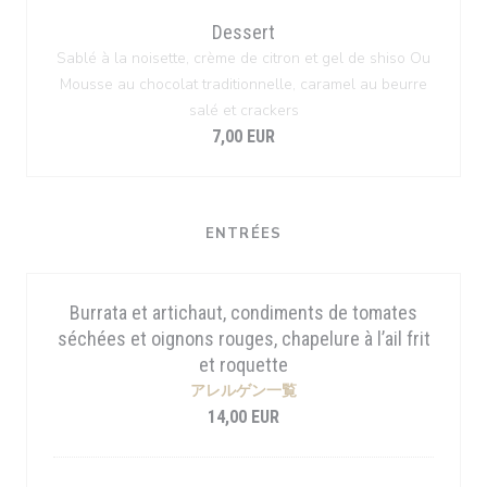
Dessert
Sablé à la noisette, crème de citron et gel de shiso Ou
Mousse au chocolat traditionnelle, caramel au beurre
salé et crackers
7,00 EUR
ENTRÉES
Burrata et artichaut, condiments de tomates
séchées et oignons rouges, chapelure à l’ail frit
et roquette
アレルゲン一覧
14,00 EUR