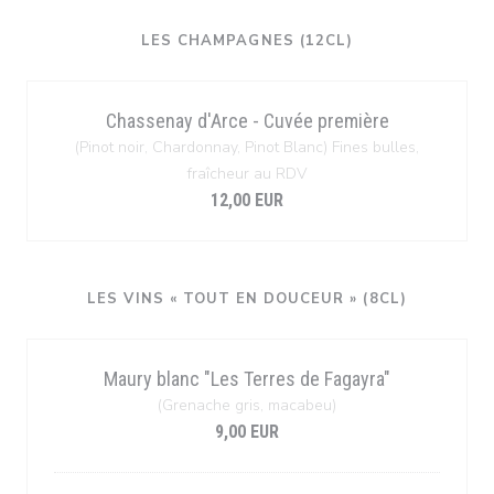
LES CHAMPAGNES (12CL)
Chassenay d'Arce - Cuvée première
(Pinot noir, Chardonnay, Pinot Blanc) Fines bulles,
fraîcheur au RDV
12,00 EUR
LES VINS « TOUT EN DOUCEUR » (8CL)
Maury blanc "Les Terres de Fagayra"
(Grenache gris, macabeu)
9,00 EUR