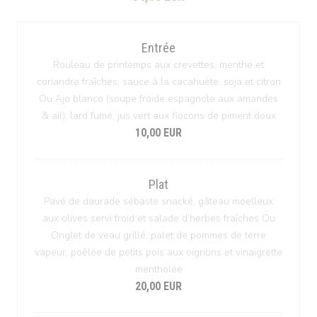
Entrée
Rouleau de printemps aux crevettes, menthe et
coriandre fraîches, sauce à la cacahuète, soja et citron
Ou Ajo blanco (soupe froide espagnole aux amandes
& ail), lard fumé, jus vert aux flocons de piment doux
10,00 EUR
Plat
Pavé de daurade sébaste snacké, gâteau moelleux
aux olives servi froid et salade d’herbes fraîches Ou
Onglet de veau grillé, palet de pommes de terre
vapeur, poêlée de petits pois aux oignons et vinaigrette
mentholée
20,00 EUR