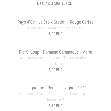
LES ROUGES (12CL)
Pays d’Oc - La Croix Gratiot – Rouge Cerise
Bio (Syrah) Gourmand, léger, fruité.
5,00 EUR
Pic St Loup - Domaine Cammaous - Marie
(syrah, grenache, mourvèdre) Tanins poudrés, bel
équilibre.
6,00 EUR
Languedoc - Roc de la vigne - 1500
(Mourvèdre, Syrah) Rondeur, fraîcheur et grande
buvabilité !
6,50 EUR