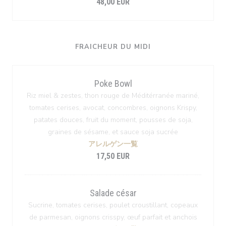
48,00 EUR
FRAICHEUR DU MIDI
Poke Bowl
Riz miel & zestes, thon rouge de Méditérranée mariné,
tomates cerises, avocat, concombres, oignons Krispy,
patates douces, fruit du moment, pousses de soja,
graines de sésame, et sauce soja sucrée
アレルゲン一覧
17,50 EUR
Salade césar
Sucrine, tomates cerises, poulet croustillant, copeaux
de parmesan, oignons crisspy, œuf parfait et anchois