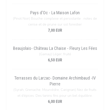
Pays d'Oc - La Maison Lafon
(Pinot Noir) Bouche complexe et persistante : notes de
cerise et de prune sur sol forestier
7,00 EUR
Beaujolais- Château La Chaise - Fleury Les Fées
(Gamay) Léger, fruité
6,50 EUR
Terrasses du Larzac- Domaine Archimbaud -IV
Pierre
(Syrah, Grenache, Mourvèdre, Carignan) Nez de fruits
et d’épices. Des tanins fins pour un bel équilibre.
6,00 EUR