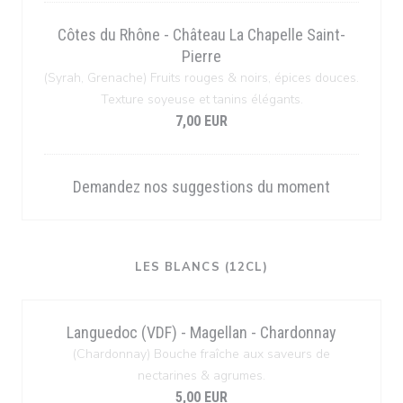
Côtes du Rhône - Château La Chapelle Saint-
Pierre
(Syrah, Grenache) Fruits rouges & noirs, épices douces.
Texture soyeuse et tanins élégants.
7,00 EUR
Demandez nos suggestions du moment
LES BLANCS (12CL)
Languedoc (VDF) - Magellan - Chardonnay
(Chardonnay) Bouche fraîche aux saveurs de
nectarines & agrumes.
5,00 EUR