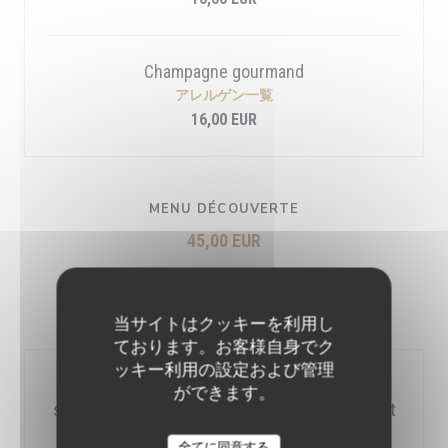
Champagne gourmand
アレルゲン一覧
16,00 EUR
MENU DÉCOUVERTE
45,00 EUR
Entrée
当サイトはクッキーを利用し
ております。お客様自身でク
ッキー利用の設定および管理
Burrata et artichaut, condiments de tomates
ができます。
séchées et oignons rouges, chapelure à l’ail frit
et roquette
BG BY L'ENDROIT
全てに同意する