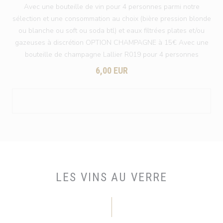
Avec une bouteille de vin pour 4 personnes parmi notre
sélection et une consommation au choix (bière pression blonde
ou blanche ou soft ou soda btl) et eaux filtrées plates et/ou
gazeuses à discrétion OPTION CHAMPAGNE à 15€ Avec une
bouteille de champagne Lallier R019 pour 4 personnes
6,00 EUR
LES VINS AU VERRE