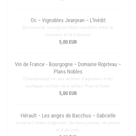
Oc – Vignobles Jeanjean – L’Inédit
Bio (muscat, sauvignon) Belle équilibre entre le
moelleux et la fraîcheur.
5,00 EUR
Vin de France - Bourgogne – Domaine Ropiteau –
Plans Nobles
(Chardonnay) Vin aux arômes d'agrumes, fruits
exotiques et fruits secs grillés. Frais et fruité.
5,00 EUR
Hérault – Les anges de Bacchus – Gabrielle
(viognier) Notes d’agrumes, de fleurs jaunes, de poires
et d’abricots.