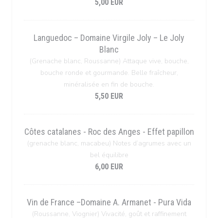
5,00 EUR
Languedoc – Domaine Virgile Joly – Le Joly
Blanc
(Grenache blanc, Roussanne) Attaque vive, bouche,
bouche ronde et gourmande. Belle fraîcheur,
minéralisée en fin de bouche.
5,50 EUR
Côtes catalanes - Roc des Anges - Effet papillon
(grenache blanc, macabeu) Notes d’agrumes avec un
bel équilibre
6,00 EUR
Vin de France –Domaine A. Armanet - Pura Vida
(Roussanne, Viognier) Vivacité, goût et raffinement