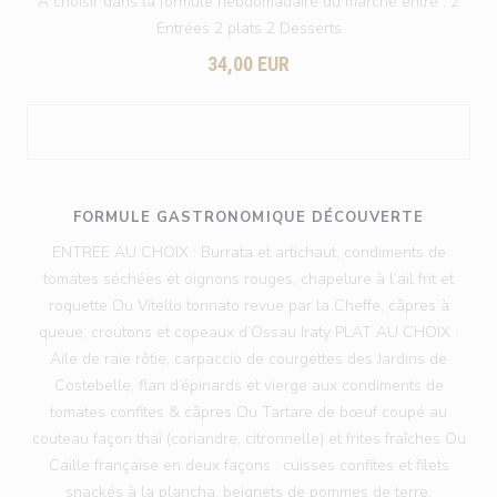
A choisir dans la formule hebdomadaire du marché entre : 2
Entrées 2 plats 2 Desserts
34,00 EUR
FORMULE GASTRONOMIQUE DÉCOUVERTE
ENTREE AU CHOIX : Burrata et artichaut, condiments de
tomates séchées et oignons rouges, chapelure à l’ail frit et
roquette Ou Vitello tonnato revue par la Cheffe, câpres à
queue, croutons et copeaux d’Ossau Iraty PLAT AU CHOIX :
Aile de raie rôtie, carpaccio de courgettes des Jardins de
Costebelle, flan d’épinards et vierge aux condiments de
tomates confites & câpres Ou Tartare de bœuf coupé au
couteau façon thaï (coriandre, citronnelle) et frites fraîches Ou
Caille française en deux façons : cuisses confites et filets
snackés à la plancha, beignets de pommes de terre,