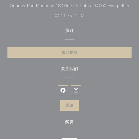
((在
Quartier Port Marianne 180 Rue de Galata 34000 Montpellier
04 11 75 21 07
预订
预订餐位
关注我们
Facebook ((在新窗口中打开))
Instagram ((在新窗口中打开))
通讯
奖赏