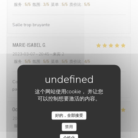
服务
:
5
/5
氛围
:
3
/5
菜单
:
5
/5
质价比
:
5
/5
Salle trop bruyante
MARIE-ISABEL
G
2023-03-07
- 20:45 - 来宾 2
服务
:
5
/5
氛围
:
5
/5
菜单
:
5
/5
质价比
:
4
/5
Comme toujours un régal pour les yeux et surtout les
papilles
这个网站使用cookie， 并让您
可以控制想要激活的内容。
Océane
C
好的，全部接受
BG BY L'ENDROIT
2023-03-07
- 19:15 - 来宾 2
服务
:
5
/5
氛围
:
5
/5
菜单
:
5
/5
质价比
:
5
/5
禁用
个性化