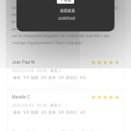
De l’accueil à la cuisine tout était parfait, le personnel est
保密政策
très agréable, toujours le sourire et la cuisine était très
undefined
bonne ! Nous sommes repartis repus car en plus de la
qualité les portions sont généreuses ! Nous reviendrons
car le restaurant propose un « menu du marché » qui
change régulièrement ! Merci l’équipe !
Jean-Paul
M
2023-03-04
- 20:00 - 来宾 2
服务
:
5
/5
氛围
:
5
/5
菜单
:
5
/5
质价比
:
5
/5
Marielle
C
2023-03-03
- 20:30 - 来宾 4
服务
:
5
/5
氛围
:
4
/5
菜单
:
5
/5
质价比
:
4
/5