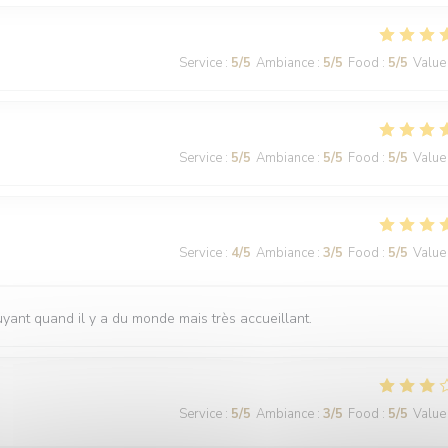
Service
:
5
/5
Ambiance
:
5
/5
Food
:
5
/5
Value
Service
:
5
/5
Ambiance
:
5
/5
Food
:
5
/5
Value
Service
:
4
/5
Ambiance
:
3
/5
Food
:
5
/5
Value
uyant quand il y a du monde mais très accueillant.
Service
:
5
/5
Ambiance
:
3
/5
Food
:
5
/5
Value