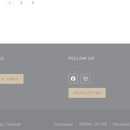
1
2
3
NG
FOLLOW US
 A TABLE
Facebook ((opens in a new 
Instagram ((opens in 
NEWSLETTER
((opens in a new window))
 by
Zenchef
Disclaimer
TERMS OF USE
Personal 
((opens in a new window))
((opens in a new 