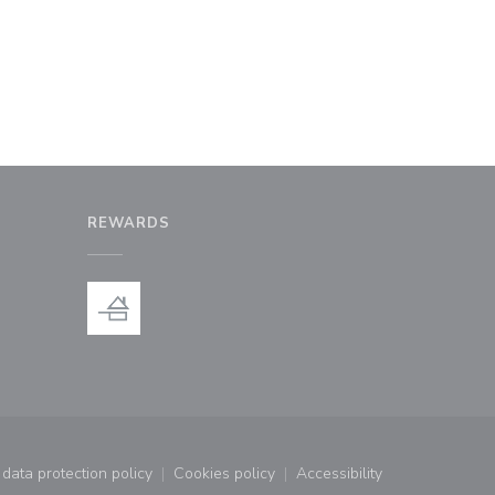
REWARDS
window))
a new window))
data protection policy
Cookies policy
Accessibility
window))
((opens in a new window))
((opens in a new window))
((opens in a new wind