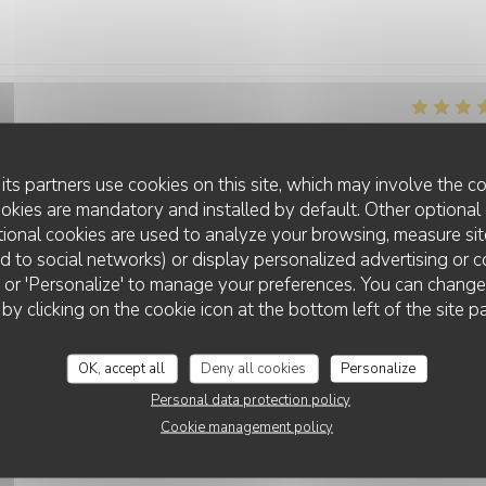
Service
:
5
/5
Ambiance
:
5
/5
Food
:
5
/5
Value
its partners use cookies on this site, which may involve the co
ookies are mandatory and installed by default. Other optional 
s papilles
ional cookies are used to analyze your browsing, measure sit
ted to social networks) or display personalized advertising or c
ll' or 'Personalize' to manage your preferences. You can chang
BG BY L'ENDROIT
 by clicking on the cookie icon at the bottom left of the site p
Service
:
5
/5
Ambiance
:
5
/5
Food
:
5
/5
Value
OK, accept all
Deny all cookies
Personalize
nel est très agréable, toujours le sourire et la cuisine était très bonne ! 
Personal data protection policy
 portions sont généreuses ! Nous reviendrons car le restaurant propos
Cookie management policy
 l’équipe !