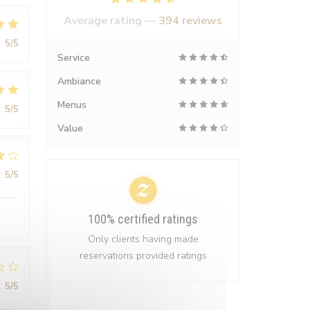
Average rating —
394 reviews
:
5
/5
Service
Ambiance
Menus
:
5
/5
Value
:
5
/5
100% certified ratings
Only clients having made
reservations provided ratings
:
5
/5