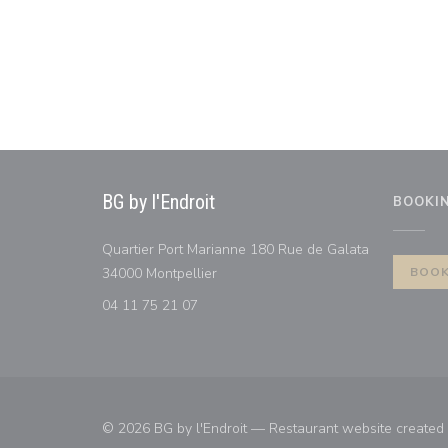
BG by l'Endroit
BOOKI
Quartier Port Marianne 180 Rue de Galata
((opens in a new window))
34000 Montpellier
BOOK
04 11 75 21 07
© 2026 BG by l'Endroit — Restaurant website created