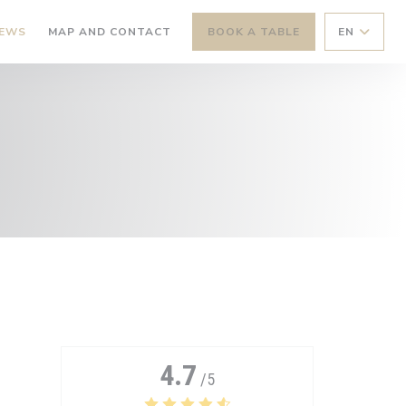
IEWS
MAP AND CONTACT
BOOK A TABLE
EN
4.7
/5