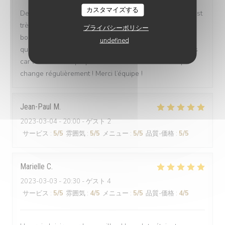
カスタマイズする
De l’accueil à la cuisine tout était parfait, le personnel est
très agréable, toujours le sourire et la cuisine était très
プライバシーポリシー
bonne ! Nous sommes repartis repus car en plus de la
undefined
qualité les portions sont généreuses ! Nous reviendrons
car le restaurant propose un « menu du marché » qui
change régulièrement ! Merci l’équipe !
Jean-Paul
M
2023-03-04
- 20:00 - ゲスト 2
サービス
:
5
/5
雰囲気
:
5
/5
メニュー
:
5
/5
品質-価格
:
5
/5
Marielle
C
2023-03-03
- 20:30 - ゲスト 4
サービス
:
5
/5
雰囲気
:
4
/5
メニュー
:
5
/5
品質-価格
:
4
/5