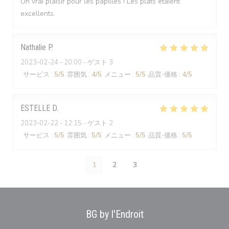
Un vrai plaisir pour les papilles ! Les plats étaient
excellents.
Nathalie
P
2023-02-24
- 20:00 - ゲスト 3
サービス
:
5
/5
雰囲気
:
4
/5
メニュー
:
5
/5
品質-価格
:
4
/5
ESTELLE
D
2023-02-22
- 12:15 - ゲスト 2
サービス
:
5
/5
雰囲気
:
5
/5
メニュー
:
5
/5
品質-価格
:
5
/5
1
2
3
BG by l'Endroit