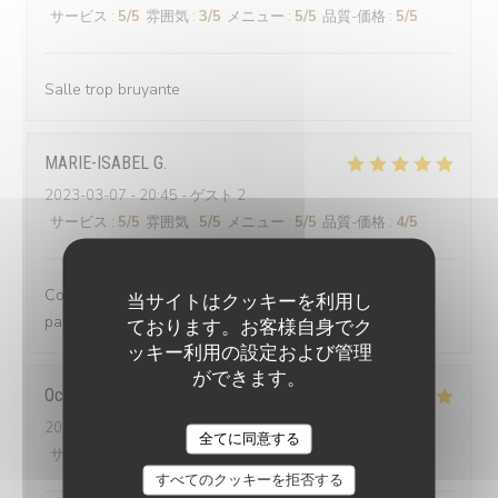
サービス
:
5
/5
雰囲気
:
3
/5
メニュー
:
5
/5
品質-価格
:
5
/5
Salle trop bruyante
MARIE-ISABEL
G
2023-03-07
- 20:45 - ゲスト 2
サービス
:
5
/5
雰囲気
:
5
/5
メニュー
:
5
/5
品質-価格
:
4
/5
Comme toujours un régal pour les yeux et surtout les
当サイトはクッキーを利用し
papilles
ております。お客様自身でク
ッキー利用の設定および管理
ができます。
Océane
C
2023-03-07
- 19:15 - ゲスト 2
BG BY L'ENDROIT
全てに同意する
サービス
:
5
/5
雰囲気
:
5
/5
メニュー
:
5
/5
品質-価格
:
5
/5
すべてのクッキーを拒否する