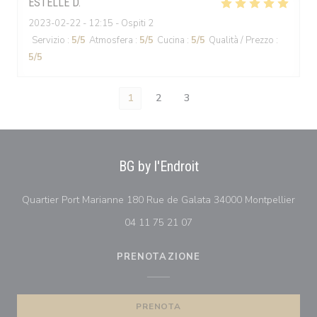
ESTELLE
D
2023-02-22
- 12:15 - Ospiti 2
Servizio
:
5
/5
Atmosfera
:
5
/5
Cucina
:
5
/5
Qualità / Prezzo
:
5
/5
1
2
3
BG by l'Endroit
((apr
Quartier Port Marianne 180 Rue de Galata 34000 Montpellier
04 11 75 21 07
PRENOTAZIONE
PRENOTA