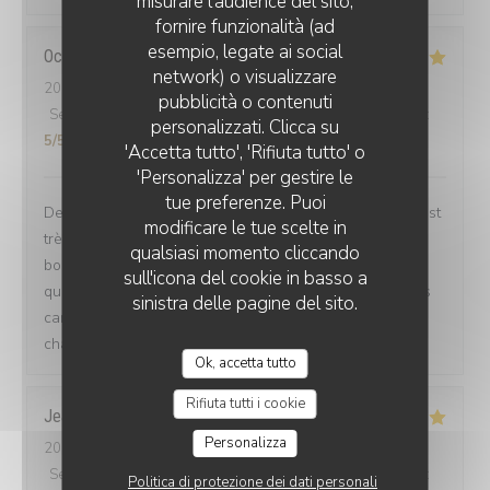
misurare l'audience del sito,
fornire funzionalità (ad
esempio, legate ai social
Océane
C
network) o visualizzare
2023-03-07
- 19:15 - Ospiti 2
BG BY L'ENDROIT
pubblicità o contenuti
Servizio
:
5
/5
Atmosfera
:
5
/5
Cucina
:
5
/5
Qualità / Prezzo
:
personalizzati. Clicca su
5
/5
'Accetta tutto', 'Rifiuta tutto' o
'Personalizza' per gestire le
tue preferenze. Puoi
De l’accueil à la cuisine tout était parfait, le personnel est
modificare le tue scelte in
très agréable, toujours le sourire et la cuisine était très
qualsiasi momento cliccando
bonne ! Nous sommes repartis repus car en plus de la
sull'icona del cookie in basso a
qualité les portions sont généreuses ! Nous reviendrons
sinistra delle pagine del sito.
car le restaurant propose un « menu du marché » qui
change régulièrement ! Merci l’équipe !
Ok, accetta tutto
Rifiuta tutti i cookie
Jean-Paul
M
Personalizza
2023-03-04
- 20:00 - Ospiti 2
Servizio
:
5
/5
Atmosfera
:
5
/5
Cucina
:
5
/5
Qualità / Prezzo
:
Politica di protezione dei dati personali