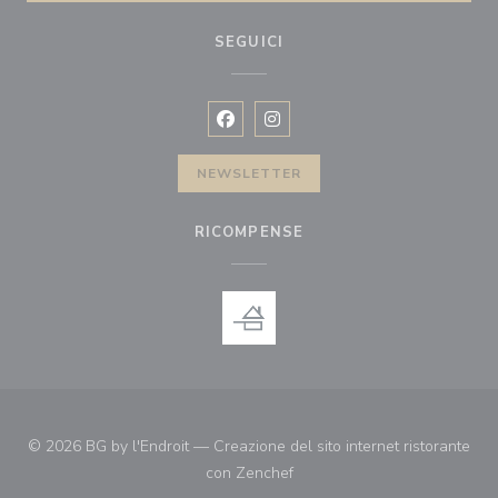
SEGUICI
Facebook ((apre una nuova finestra)
Instagram ((apre una nuova fi
NEWSLETTER
RICOMPENSE
© 2026 BG by l'Endroit — Creazione del sito internet ristorante
((apre una nuova finestra))
con
Zenchef