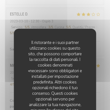
ESTELLE
D
2023-03-10
- 12:30 - Ospiti 3
Servizio
:
5
/5
Atmosfera
:
3
/5
Cucina
:
5
/5
Qualità / Prezzo
:
5
/5
Il ristorante e i suoi partner
utilizzano cookies su questo
Salle trop bruyante
sito, che possono comportare
la raccolta di dati personali. I
cookies denominati
MARIE-ISABEL
G
«necessari» sono obbligatori e
2023-03-07
- 20:45 - Ospiti 2
installati per impostazione
Servizio
:
5
/5
Atmosfera
:
5
/5
Cucina
:
5
/5
Qualità / Prezzo
:
predefinita. Altri cookies
4
/5
opzionali richiedono il tuo
consenso. Questi cookies
opzionali servono per
Comme toujours un régal pour les yeux et surtout les
analizzare la tua navigazione,
papilles