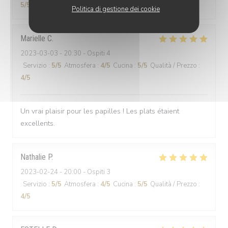
5
/5
Politica di gestione dei cookie
Marielle
C
2023-03-03
- 20:30 - Ospiti 4
Servizio
:
5
/5
Atmosfera
:
4
/5
Cucina
:
5
/5
Qualità / Prezzo
:
4
/5
Un vrai plaisir pour les papilles ! Les plats étaient
excellents.
Nathalie
P
2023-02-24
- 20:00 - Ospiti 3
Servizio
:
5
/5
Atmosfera
:
4
/5
Cucina
:
5
/5
Qualità / Prezzo
:
4
/5